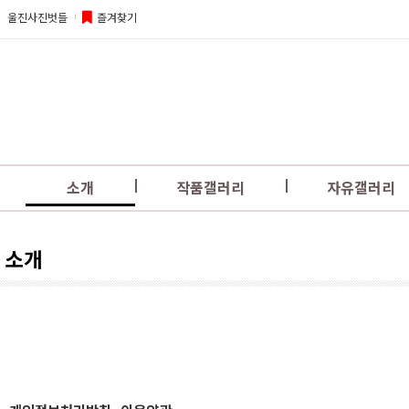
울진사진벗들
즐겨찾기
소개
작품갤러리
자유갤러리
소개