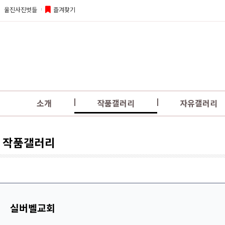
울진사진벗들
즐겨찾기
소개
작품갤러리
자유갤러리
작품갤러리
실버벨교회