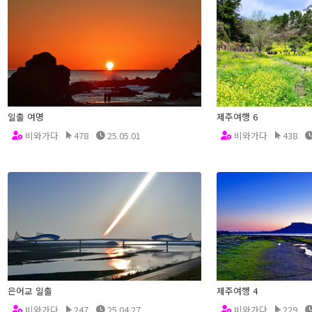
일출 여명
제주여행 6
비와가다
478
25.05.01
비와가다
438
은어교 일출
제주여행 4
비와가다
247
25.04.27
비와가다
229