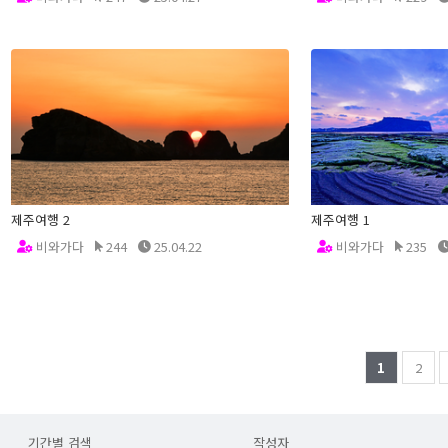
제주여행 2
제주여행 1
비와가다
244
25.04.22
비와가다
235
1
2
기간별 검색
작성자