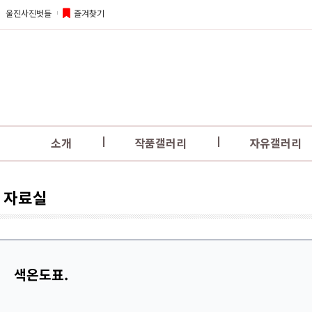
울진사진벗들
즐겨찾기
소개
작품갤러리
자유갤러리
자료실
색온도표.