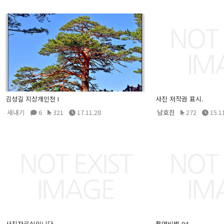
김성길 지상개인전 I
사진 저작권 표시.
새내기
6
321
17.11.28
남호진
272
15.1
사진자료실입니다.
촬영비법 94