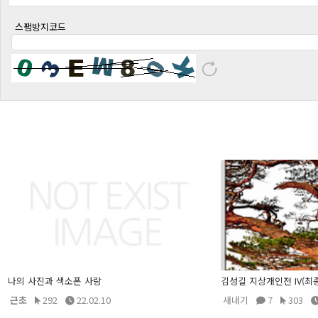
스팸방지코드
나의 사진과 색소폰 사랑
김성길 지상개인전 IV(최
근초
292
22.02.10
새내기
7
303