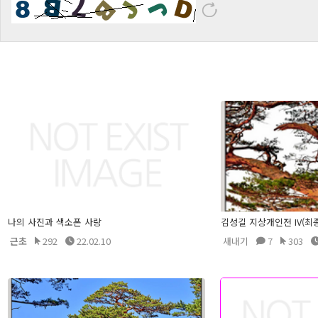
나의 사진과 색소폰 사랑
김성길 지상개인전 IV(최
근초
292
22.02.10
새내기
7
303