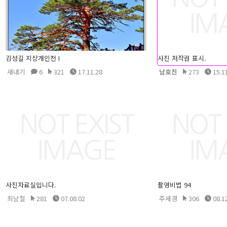
김성길 지상개인전 I
사진 저작권 표시.
새내기
6
321
17.11.28
남호진
273
15.1
사진자료실입니다.
촬영비법 94
최남철
281
07.08.02
주세경
306
08.1